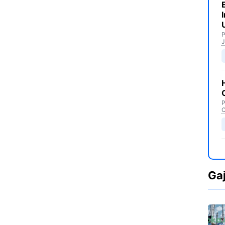
P
J
P
C
Ga