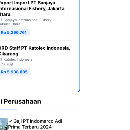
Export Import PT Sanjaya
Internasional Fishery, Jakarta
Utara
T Sanjaya Internasional Fishery
akarta Utara
Rp 5.396.761
HRD Staff PT Katolec Indonesia,
Cikarang
T Katolec Indonesia
ikarang
Rp 5.938.885
ji Perusahaan
✓ Gaji PT Indomarco Adi
Prima Terbaru 2024