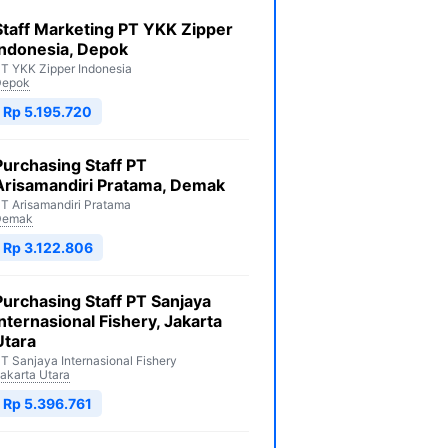
Staff Marketing PT YKK Zipper
Indonesia, Depok
T YKK Zipper Indonesia
Depok
Rp 5.195.720
Purchasing Staff PT
Arisamandiri Pratama, Demak
T Arisamandiri Pratama
Demak
Rp 3.122.806
Purchasing Staff PT Sanjaya
Internasional Fishery, Jakarta
Utara
T Sanjaya Internasional Fishery
akarta Utara
Rp 5.396.761