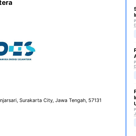
tera
P
P
njarsari, Surakarta City, Jawa Tengah, 57131
P
J