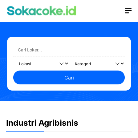
Langsung
M
ke
isi
Cari
Industri Agribisnis