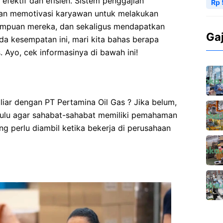
efektif dan efisien. Sistem penggajian
Rp 
dan memotivasi karyawan untuk melakukan
ampuan mereka, dan sekaligus mendapatkan
Ga
ada kesempatan ini, mari kita bahas berapa
. Ayo, cek informasinya di bawah ini!
iar dengan PT Pertamina Oil Gas ? Jika belum,
hulu agar sahabat-sahabat memiliki pemahaman
g perlu diambil ketika bekerja di perusahaan