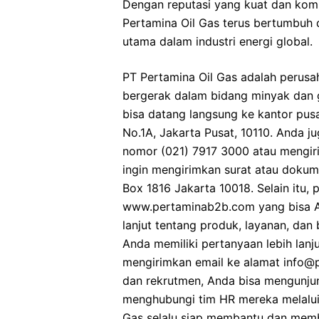
Dengan reputasi yang kuat dan komi
Pertamina Oil Gas terus bertumbuh
utama dalam industri energi global.
PT Pertamina Oil Gas adalah perusa
bergerak dalam bidang minyak dan 
bisa datang langsung ke kantor pus
No.1A, Jakarta Pusat, 10110. Anda j
nomor (021) 7917 3000 atau mengiri
ingin mengirimkan surat atau dokum
Box 1816 Jakarta 10018. Selain itu, 
www.pertaminab2b.com yang bisa An
lanjut tentang produk, layanan, dan b
Anda memiliki pertanyaan lebih lan
mengirimkan email ke alamat info@p
dan rekrutmen, Anda bisa mengunjun
menghubungi tim HR mereka melalui
Gas selalu siap membantu dan memb