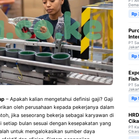
PT Ar
Dema
Rp 
Purc
Inte
PT Sa
Jakar
Rp 
Expo
Fish
PT Sa
Jakar
Rp 
ap
– Apakah kalian mengetahui definisi gaji? Gaji
rikan oleh perusahaan kepada pekerjanya dalam
HRD 
toh, jika seseorang bekerja sebagai karyawan di
Cik
ji setiap bulan sesuai dengan kesepakatan yang
PT Ka
dalah untuk mengalokasikan sumber daya
Cikar