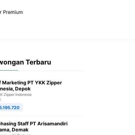
r Premium
wongan Terbaru
f Marketing PT YKK Zipper
nesia, Depok
K Zipper Indonesia
k
5.195.720
hasing Staff PT Arisamandiri
tama, Demak