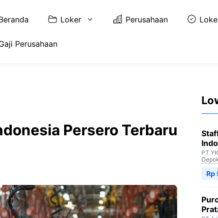
Beranda
Loker
Perusahaan
Loke
Gaji Perusahaan
Lo
ndonesia Persero Terbaru
Staf
Indo
PT YK
Depo
Rp 
Purc
Pra