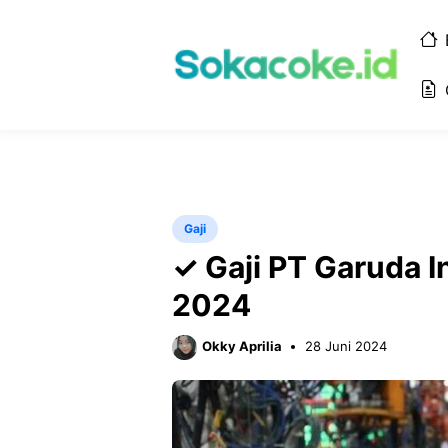
Langsung
ke
isi
Gaji
✓ Gaji PT Garuda I
2024
Okky Aprilia
28 Juni 2024