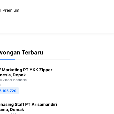
r Premium
wongan Terbaru
f Marketing PT YKK Zipper
nesia, Depok
K Zipper Indonesia
k
5.195.720
hasing Staff PT Arisamandiri
tama, Demak