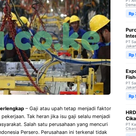
PT Ar
Dema
Rp 
Purc
Inte
PT Sa
Jakar
Rp 
Expo
Fish
PT Sa
Jakar
Rp 
Terlengkap
– Gaji atau upah tetap menjadi faktor
HRD 
ekerjaan. Tak heran jika isu gaji selalu menjadi
Cik
syarakat. Salah satu perusahaan yang mencuri
PT Ka
Cikar
ndonesia Persero. Perusahaan ini terkenal tidak