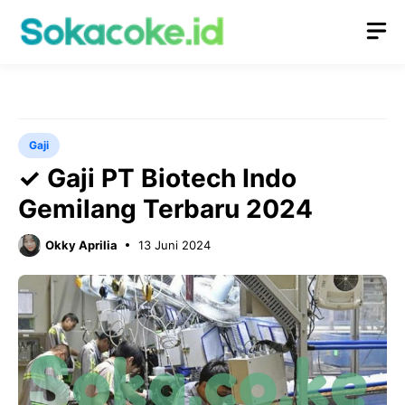
Langsung
M
ke
isi
Gaji
✓ Gaji PT Biotech Indo
Gemilang Terbaru 2024
Okky Aprilia
13 Juni 2024