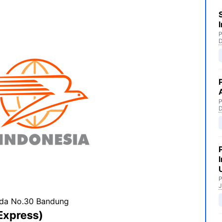
P
P
P
J
nda No.30 Bandung
Express)