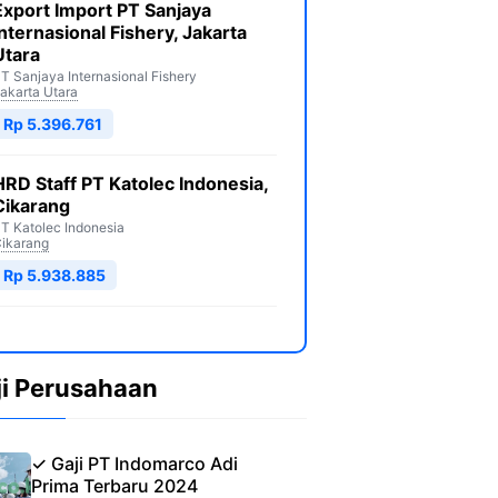
Export Import PT Sanjaya
Internasional Fishery, Jakarta
Utara
T Sanjaya Internasional Fishery
akarta Utara
Rp 5.396.761
HRD Staff PT Katolec Indonesia,
Cikarang
T Katolec Indonesia
ikarang
Rp 5.938.885
ji Perusahaan
✓ Gaji PT Indomarco Adi
Prima Terbaru 2024