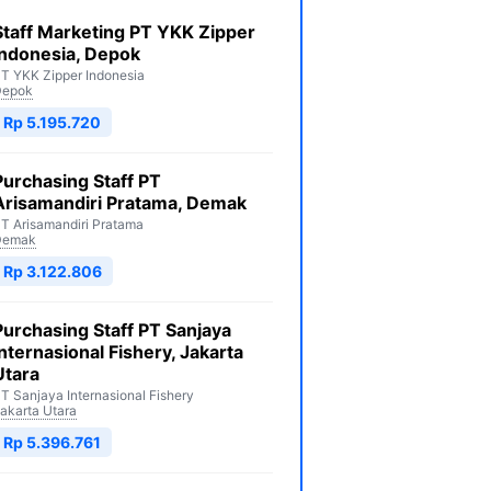
Staff Marketing PT YKK Zipper
Indonesia, Depok
T YKK Zipper Indonesia
Depok
Rp 5.195.720
Purchasing Staff PT
Arisamandiri Pratama, Demak
T Arisamandiri Pratama
Demak
Rp 3.122.806
Purchasing Staff PT Sanjaya
Internasional Fishery, Jakarta
Utara
T Sanjaya Internasional Fishery
akarta Utara
Rp 5.396.761