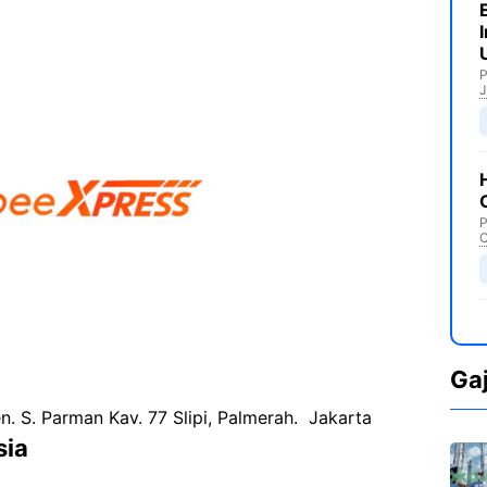
P
J
P
C
Ga
en. S. Parman Kav. 77 Slipi, Palmerah. Jakarta
sia