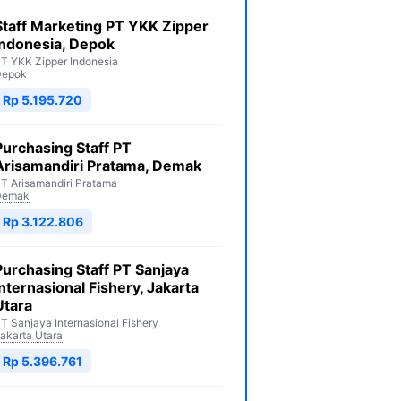
Staff Marketing PT YKK Zipper
Indonesia, Depok
T YKK Zipper Indonesia
Depok
Rp 5.195.720
Purchasing Staff PT
Arisamandiri Pratama, Demak
T Arisamandiri Pratama
Demak
Rp 3.122.806
Purchasing Staff PT Sanjaya
Internasional Fishery, Jakarta
Utara
T Sanjaya Internasional Fishery
akarta Utara
Rp 5.396.761