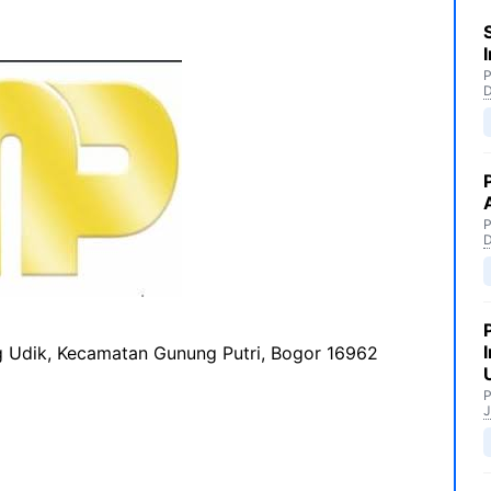
P
P
g Udik, Kecamatan Gunung Putri, Bogor 16962
P
J