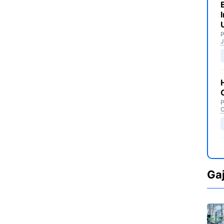
P
J
P
C
Ga