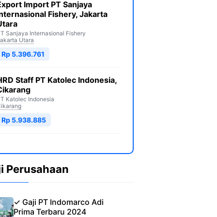
Export Import PT Sanjaya
Internasional Fishery, Jakarta
Utara
T Sanjaya Internasional Fishery
akarta Utara
Rp 5.396.761
HRD Staff PT Katolec Indonesia,
Cikarang
T Katolec Indonesia
ikarang
Rp 5.938.885
ji Perusahaan
✓ Gaji PT Indomarco Adi
Prima Terbaru 2024