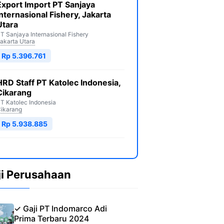
Export Import PT Sanjaya
Internasional Fishery, Jakarta
Utara
T Sanjaya Internasional Fishery
akarta Utara
Rp 5.396.761
HRD Staff PT Katolec Indonesia,
Cikarang
T Katolec Indonesia
ikarang
Rp 5.938.885
ji Perusahaan
✓ Gaji PT Indomarco Adi
Prima Terbaru 2024