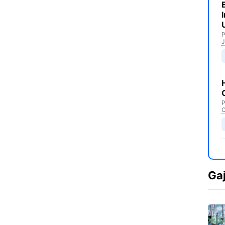
P
J
P
C
Ga