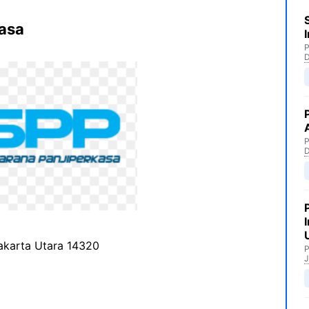
kasa
P
P
Jakarta Utara 14320
P
J