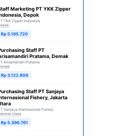
Staff Marketing PT YKK Zipper
Indonesia, Depok
T YKK Zipper Indonesia
Depok
Rp 5.195.720
Purchasing Staff PT
Arisamandiri Pratama, Demak
T Arisamandiri Pratama
Demak
Rp 3.122.806
Purchasing Staff PT Sanjaya
Internasional Fishery, Jakarta
Utara
T Sanjaya Internasional Fishery
akarta Utara
Rp 5.396.761