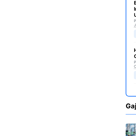
P
J
P
C
Ga