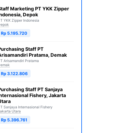
Staff Marketing PT YKK Zipper
Indonesia, Depok
T YKK Zipper Indonesia
Depok
Rp 5.195.720
Purchasing Staff PT
Arisamandiri Pratama, Demak
T Arisamandiri Pratama
Demak
Rp 3.122.806
Purchasing Staff PT Sanjaya
Internasional Fishery, Jakarta
Utara
T Sanjaya Internasional Fishery
akarta Utara
Rp 5.396.761