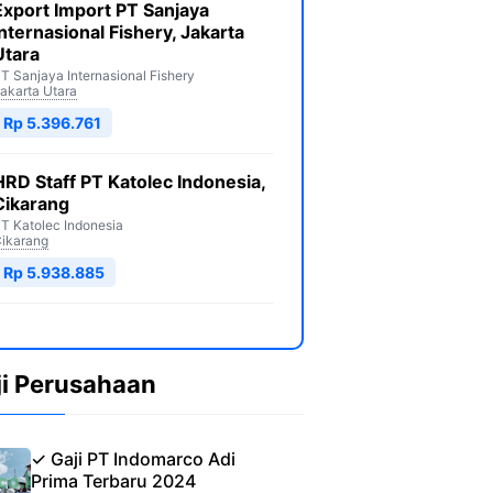
Export Import PT Sanjaya
Internasional Fishery, Jakarta
Utara
T Sanjaya Internasional Fishery
akarta Utara
Rp 5.396.761
HRD Staff PT Katolec Indonesia,
Cikarang
T Katolec Indonesia
ikarang
Rp 5.938.885
ji Perusahaan
✓ Gaji PT Indomarco Adi
Prima Terbaru 2024