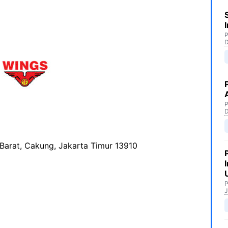
P
P
 Barat, Cakung, Jakarta Timur 13910
P
J